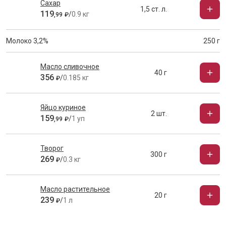
Сахар
1,5 ст. л.
119
/
0.9 кг
,
99
₽
Молоко 3,2%
250 г
Масло сливочное
40 г
356
/
0.185 кг
₽
Яйцо куриное
2 шт.
159
/
1 уп
,
99
₽
Творог
300 г
269
/
0.3 кг
₽
Масло растительное
20 г
239
/
1 л
₽