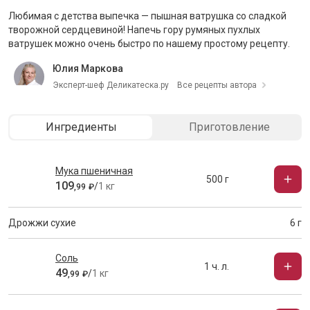
Любимая с детства выпечка — пышная ватрушка со сладкой
творожной сердцевиной! Напечь гору румяных пухлых
ватрушек можно очень быстро по нашему простому рецепту.
Юлия Маркова
Эксперт-шеф Деликатеска.ру
Все рецепты автора
Ингредиенты
Приготовление
Мука пшеничная
500 г
109
/
1 кг
,
99
₽
Дрожжи сухие
6 г
Соль
1 ч. л.
49
/
1 кг
,
99
₽