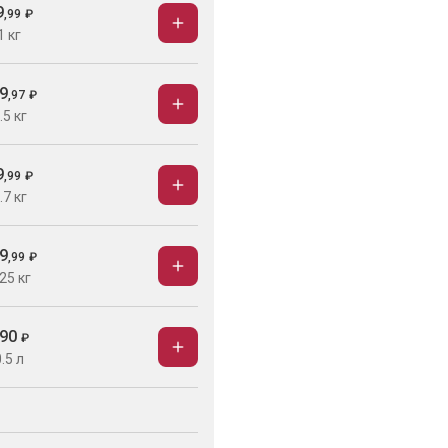
9
,
99
₽
1 кг
9
,
97
₽
.5 кг
9
,
99
₽
.7 кг
9
,
99
₽
25 кг
90
₽
.5 л