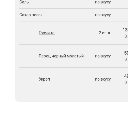
Соль
по вкусу
Сахар песок
по вкусу
13
Горчица
2 ст. л.
0.
5
Перец черный молотый
по вкусу
0.
4
Укроп
по вкусу
0.