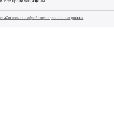
140053,
Котельники г,
Московская обл.
,
Силикат мкр, строение № 4,
Пом/Ком 2/6
ООО «Д-Снаб»
+7 495 640 9 640
и
06:00 - 00:00
Обратный звонок
Обратная связь
ов. Все права защищены
сти
Согласие на обработку персональных данных