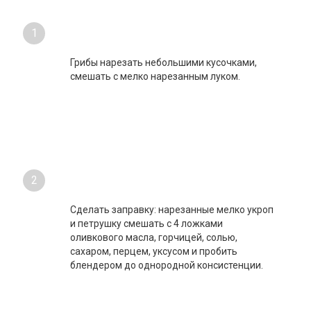
1
Грибы нарезать небольшими кусочками,
смешать с мелко нарезанным луком.
2
Сделать заправку: нарезанные мелко укроп
и петрушку смешать с 4 ложками
оливкового масла, горчицей, солью,
сахаром, перцем, уксусом и пробить
блендером до однородной консистенции.