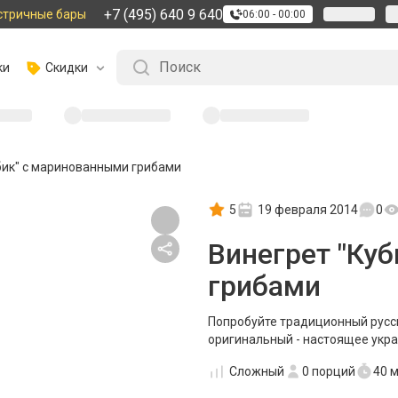
+7 (495) 640 9 640
стричные бары
06:00 - 00:00
ки
Скидки
бик" с маринованными грибами
5
19 февраля 2014
0
Винегрет "Ку
грибами
Попробуйте традиционный русск
оригинальный - настоящее укра
Сложный
0
порций
40 