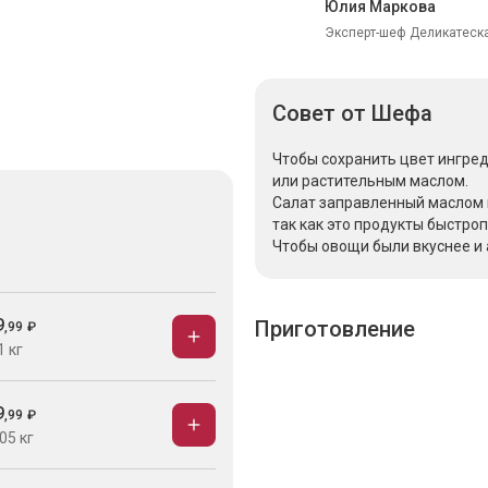
Юлия Маркова
Эксперт-шеф Деликатеска
Совет
от Шефа
Чтобы сохранить цвет ингред
или растительным маслом.
Салат заправленный маслом и
так как это продукты быстро
Чтобы овощи были вкуснее и 
9
Приготовление
,
99
₽
1 кг
9
,
99
₽
05 кг