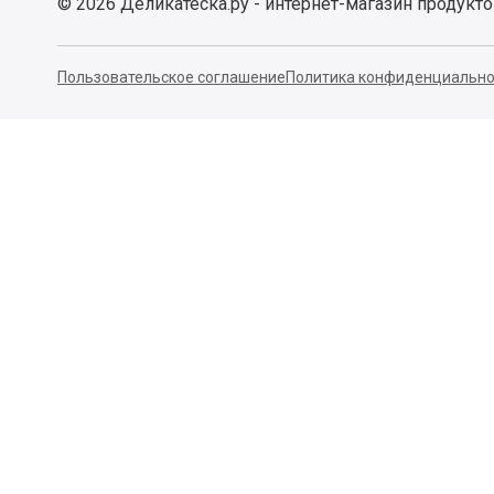
Почему мы?
Спросите у шефа
Заказ и доставка
Рецепты
Легкий возврат
Тест-драйвы
Отзывы
Действующие акции
Поставщикам
Программа лояльност
Новости
Бизнесу
Гастрономы и устричные
Вакансии
бары
Контакты
©
2026
Деликатеска.ру - интернет-магазин продукт
Пользовательское соглашение
Политика конфиденциально