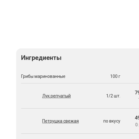
Ингредиенты
Грибы маринованные
100 г
7
Лук репчатый
1/2 шт.
4
Петрушка свежая
по вкусу
0.