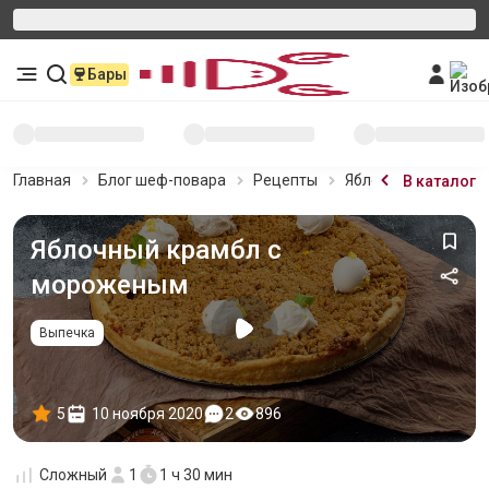
Бары
Главная
Блог шеф-повара
Рецепты
Яблочный крамбл 
В каталог
Яблочный крамбл с
мороженым
Выпечка
5
10 ноября 2020
2
896
Сложный
1
1 ч 30 мин