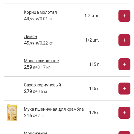
Корица молотая
1-3 ч. л.
43
/
0.01 кг
,
99
₽
Лимон
1/2 шт.
49
/
0.22 кг
,
99
₽
Масло сливочное
115 г
259
/
0.17 кг
₽
Сахар коричневый
115 г
279
/
0.5 кг
₽
Мука пшеничная для крамбла
175 г
216
/
2 кг
₽
Мороженое