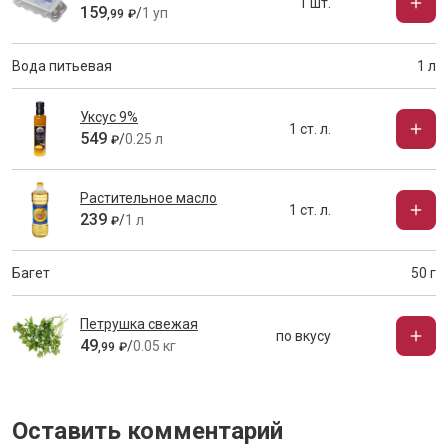
1 шт.
159
/
1 уп
,
99
₽
Вода питьевая
1 л
Уксус 9%
1 ст. л.
549
/
0.25 л
₽
Растительное масло
1 ст. л.
239
/
1 л
₽
Багет
50 г
Петрушка свежая
по вкусу
49
/
0.05 кг
,
99
₽
Оставить комментарий