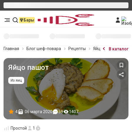
Бары
Главная
Блог шеф-повара
Рецепты
Яйцо пашот
В каталог
Яйцо пашот
Из яиц
4
06 марта 2020
59
1407
Простой
1