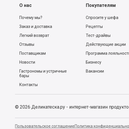
4
Соль
по вкусу
15
Салат в горшочке
по вкусу
0
9
Багет
100 г
0