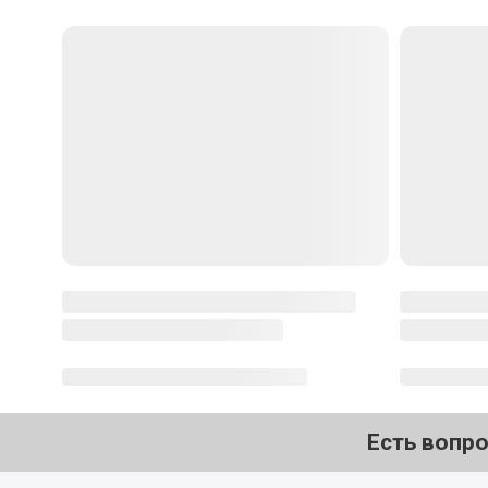
Ингредиенты
2
Яйцо куриное
1-2 шт.
3
Икра красная нерки
2-3 ст. л.
0
4
Кедровый орех
1-2 ст. л.
0