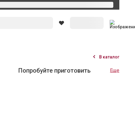
Вход
В каталог
36
Оценить рецепт
 с икрой и кедровыми
ь вкусно - именно такие эпитеты приходят на ум, когда
н