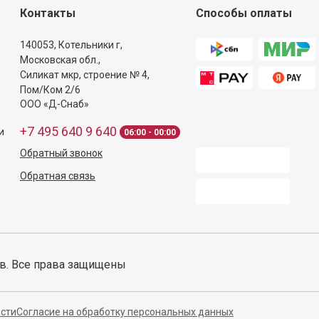
9
,
99
₽
1 кг
9
,
99
₽
.5 кг
6
,
99
₽
.3 кг