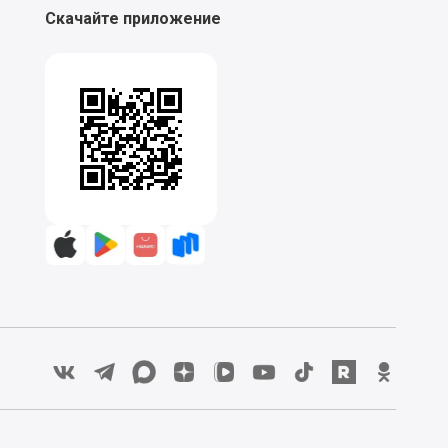
2
Чтобы скорлупа во время варки не
потрескалась, кладите в воду яйца
комнатной температуры.
3
Готовое яйцо установите в подставку для
яиц, аккуратно ножом удалите верхнюю
часть скорлупы. Украсьте красной икрой,
кедровыми орехами, подсушенными
гренками и листьями салата.