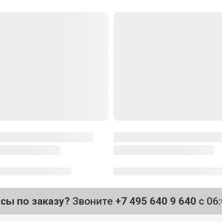
Юлия Маркова
Эксперт-шеф Деликатеска
Приготовление
39
₽
1 уп
490
₽
.2 кг
99
₽
.1 кг