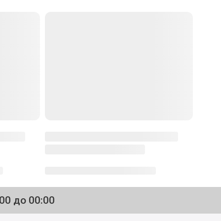
.ру
Все рецепты автора
Необходимые продукты
1
Яйца промыть под проточной водой.
Положить в небольшую кастрюльку с
холодной водой, чтобы вода покрывала
яйца на 1,5-2см. Довести до кипения.
Варить 3-4 минуты.