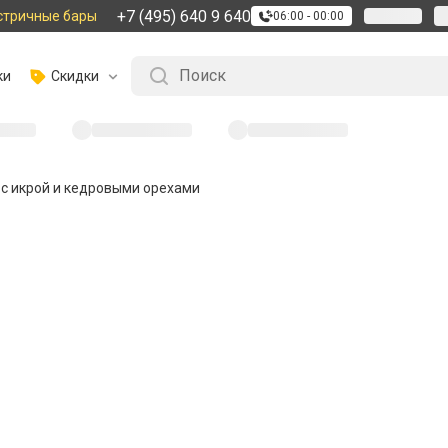
+7 (495) 640 9 640
стричные бары
06:00 - 00:00
ки
Скидки
 с икрой и кедровыми орехами
4
17 июня 2015
22
8
Яйцо всмятку
орехами
Празднично, оригинально и очен
пробуешь это блюдо!
Простой
1
порция
5 ми