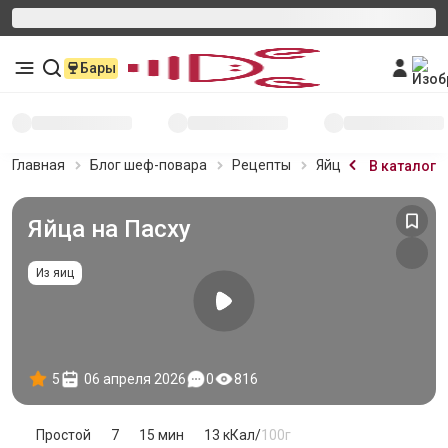
Бары
Главная
Блог шеф-повара
Рецепты
Яйца на Пасху
В каталог
Яйца на Пасху
Из яиц
5
06 апреля 2026
0
816
Простой
7
15 мин
13
кКал/
100г