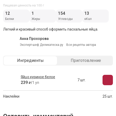
Пищевая ценность на 100 г
12
1
154
13
Белки
Жиры
Углеводы
кКал
Легкий и красивый способ оформить пасхальные яйца.
Анна Прохорова
Эксперт-шеф Деликатеска.ру
Все рецепты автора
Ингредиенты
Приготовление
Яйцо куриное белое
7 шт.
239
/
1 уп
₽
Наклейки
25 шт.