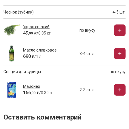
Чеснок (зубчик)
4-5 шт.
Укроп свежий
по вкусу
49
/
0.05 кг
,
99
₽
Масло оливковое
3-4 ст. л.
690
/
1 л
₽
Специи для курицы
по вкусу
Майонез
2-3 ст. л.
166
/
0.39 л
,
99
₽
Оставить комментарий