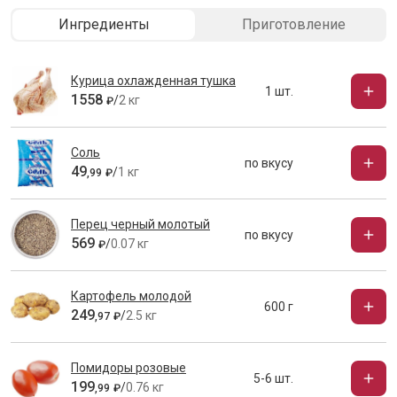
Ингредиенты
Приготовление
Курица охлажденная тушка
1 шт.
1558
/
2 кг
₽
Соль
по вкусу
49
/
1 кг
,
99
₽
Перец черный молотый
по вкусу
569
/
0.07 кг
₽
Картофель молодой
600 г
249
/
2.5 кг
,
97
₽
Помидоры розовые
5-6 шт.
199
/
0.76 кг
,
99
₽