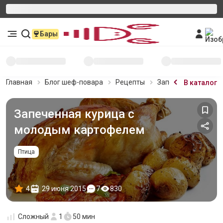
Бары
Главная
Блог шеф-повара
Рецепты
Запеченная курица
В каталог
Запеченная курица с
молодым картофелем
Птица
4
29 июня 2015
7
830
Сложный
1
50 мин