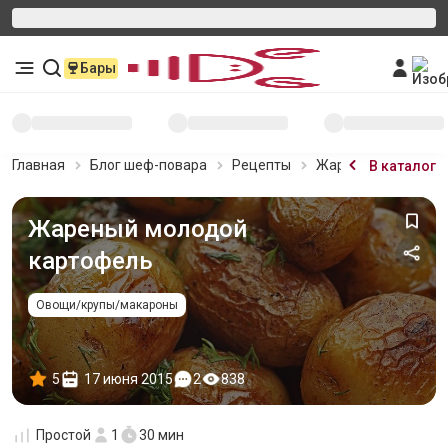
Бары
Главная
Блог шеф-повара
Рецепты
Жареный молодой 
В каталог
Жареный молодой
картофель
Овощи/крупы/макароны
5
17 июня 2015
2
838
Простой
1
30 мин