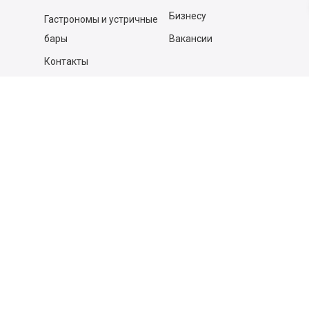
Бизнесу
Гастрономы и устричные
бары
Вакансии
Контакты
Контакты
140053,
Котельники г, Московская обл.
,
Силикат мкр, строение № 4, Пом/Ком 2/6
ООО «Д-Снаб»
+7 495 640 9 640
06:00 - 00:00
Обратный звонок
Обратная связь