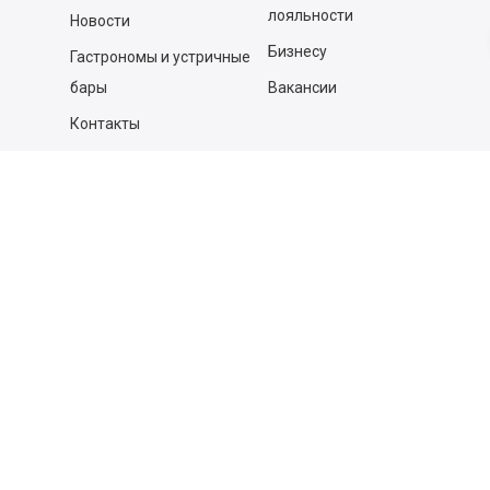
лояльности
Новости
Бизнесу
Гастрономы и устричные
бары
Вакансии
Контакты
Контакты
140053,
Котельники г, Московская обл.
,
Силикат мкр, строение № 4, Пом/Ком 2/6
ООО «Д-Снаб»
+7 495 640 9 640
06:00 - 00:00
Обратный звонок
Обратная связь