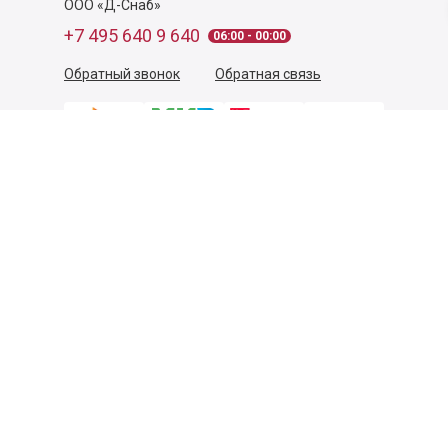
ООО «Д-Снаб»
+7 495 640 9 640
06:00 - 00:00
Обратный звонок
Обратная связь
Пользовательское соглашение
Политика конфиденциальности
Согласие на обработку персональных данных
©
2026
Деликатеска.ру — интернет-магазин продуктов. Все
права защищены