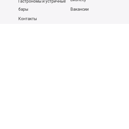
Гастрономы и устричные
бары
Вакансии
Контакты
Контакты
140053,
Котельники г, Московская обл.
,
Силикат мкр, строение № 4, Пом/Ком 2/6
ООО «Д-Снаб»
+7 495 640 9 640
06:00 - 00:00
Обратный звонок
Обратная связь