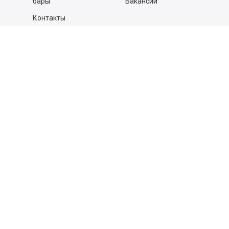
бары
Вакансии
Контакты
Контакты
140053,
Котельники г, Московская обл.
,
Силикат мкр, строение № 4, Пом/Ком 2/6
ООО «Д-Снаб»
+7 495 640 9 640
06:00 - 00:00
Обратный звонок
Обратная связь