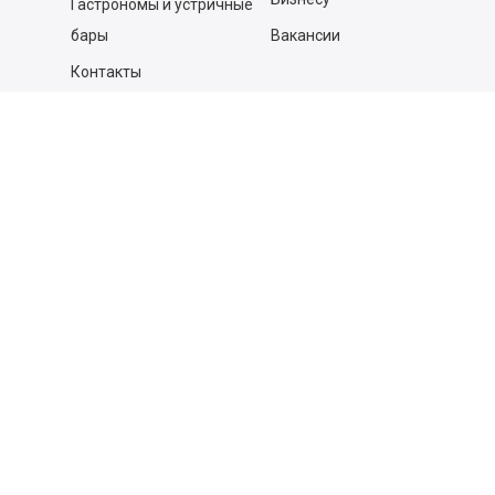
Гастрономы и устричные
бары
Вакансии
Контакты
Контакты
140053,
Котельники г, Московская обл.
,
Силикат мкр, строение № 4, Пом/Ком 2/6
ООО «Д-Снаб»
+7 495 640 9 640
06:00 - 00:00
Обратный звонок
Обратная связь