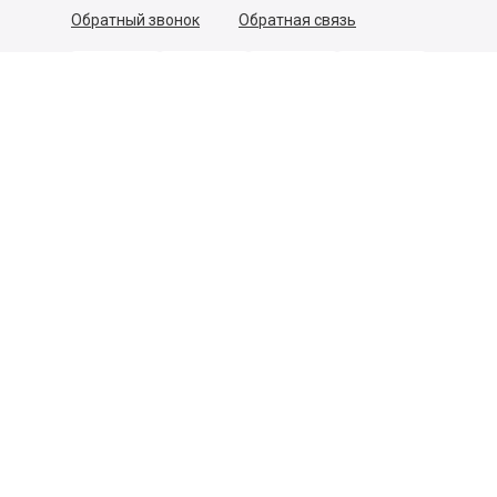
Обратный звонок
Обратная связь
Пользовательское соглашение
Политика конфиденциальности
Согласие на обработку персональных данных
©
2026
Деликатеска.ру — интернет-магазин продуктов. Все
права защищены