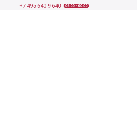
+7 495 640 9 640
06:00 - 00:00
Обратный звонок
Обратная связь
Пользовательское соглашение
Политика конфиденциальности
Согласие на обработку персональных данных
©
2026
Деликатеска.ру — интернет-магазин продуктов. Все
права защищены