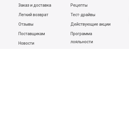
Заказ и доставка
Рецепты
Легкий возврат
Тест-драйвы
Отзывы
Действующие акции
Поставщикам
Программа
лояльности
Новости
Бизнесу
Гастрономы и устричные
бары
Вакансии
Контакты
Контакты
140053,
Котельники г, Московская обл.
,
Силикат мкр, строение № 4, Пом/Ком 2/6
ООО «Д-Снаб»
+7 495 640 9 640
06:00 - 00:00
Обратный звонок
Обратная связь