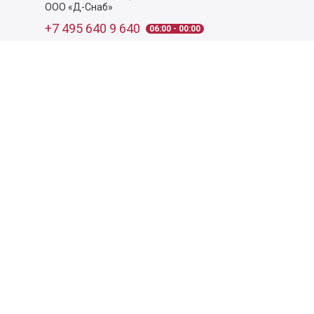
ООО «Д-Снаб»
+7 495 640 9 640
06:00 - 00:00
Обратный звонок
Обратная связь
Пользовательское соглашение
Политика конфиденциальности
Согласие на обработку персональных данных
©
2026
Деликатеска.ру — интернет-магазин продуктов. Все
права защищены