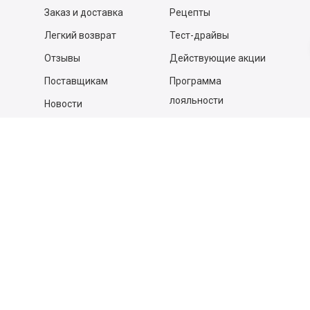
Заказ и доставка
Рецепты
Легкий возврат
Тест-драйвы
Отзывы
Действующие акции
Поставщикам
Программа
лояльности
Новости
Бизнесу
Гастрономы и устричные
бары
Вакансии
Контакты
Контакты
140053,
Котельники г, Московская обл.
,
Силикат мкр, строение № 4, Пом/Ком 2/6
ООО «Д-Снаб»
+7 495 640 9 640
06:00 - 00:00
Обратный звонок
Обратная связь