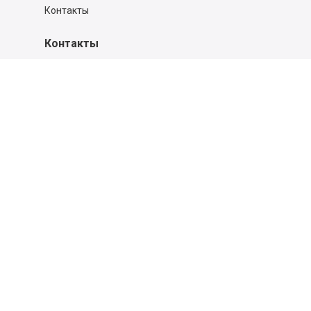
Контакты
Контакты
140053,
Котельники г, Московская обл.
,
Силикат мкр, строение № 4, Пом/Ком 2/6
ООО «Д-Снаб»
+7 495 640 9 640
06:00 - 00:00
Обратный звонок
Обратная связь
Пользовательское соглашение