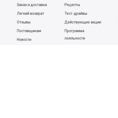
Заказ и доставка
Рецепты
Легкий возврат
Тест-драйвы
Отзывы
Действующие акции
Поставщикам
Программа
лояльности
Новости
Бизнесу
Гастрономы и устричные
бары
Вакансии
Контакты
Контакты
140053,
Котельники г, Московская обл.
,
Силикат мкр, строение № 4, Пом/Ком 2/6
ООО «Д-Снаб»
+7 495 640 9 640
06:00 - 00:00
Обратный звонок
Обратная связь