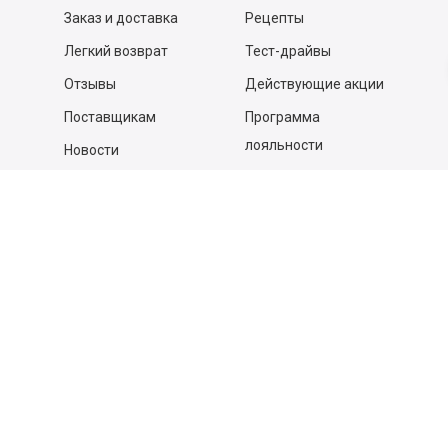
Заказ и доставка
Рецепты
Легкий возврат
Тест-драйвы
Отзывы
Действующие акции
Поставщикам
Программа
лояльности
Новости
Бизнесу
Гастрономы и устричные
бары
Вакансии
Контакты
Контакты
140053,
Котельники г, Московская обл.
,
Силикат мкр, строение № 4, Пом/Ком 2/6
ООО «Д-Снаб»
+7 495 640 9 640
06:00 - 00:00
Обратный звонок
Обратная связь