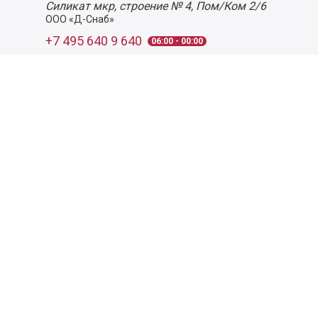
Силикат мкр, строение № 4, Пом/Ком 2/6
ООО «Д-Снаб»
+7 495 640 9 640
06:00 - 00:00
Обратный звонок
Обратная связь
Пользовательское соглашение
Политика конфиденциальности
Согласие на обработку персональных данных
©
2026
Деликатеска.ру — интернет-магазин продуктов. Все