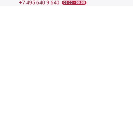
+7 495 640 9 640
06:00 - 00:00
Обратный звонок
Обратная связь
Пользовательское соглашение
Политика конфиденциальности
Согласие на обработку персональных данных
©
2026
Деликатеска.ру — интернет-магазин продуктов. Все
права защищены