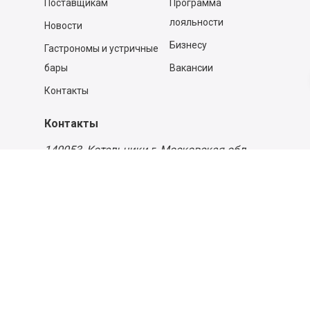
Поставщикам
Программа
лояльности
Новости
Бизнесу
Гастрономы и устричные
бары
Вакансии
Контакты
Контакты
140053,
Котельники г, Московская обл.
,
Силикат мкр, строение № 4, Пом/Ком 2/6
ООО «Д-Снаб»
+7 495 640 9 640
06:00 - 00:00
Обратный звонок
Обратная связь