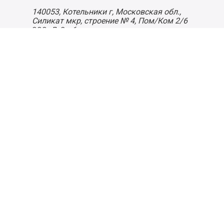
140053,
Котельники г, Московская обл.
,
Силикат мкр, строение № 4, Пом/Ком 2/6
ООО «Д-Снаб»
+7 495 640 9 640
06:00 - 00:00
Обратный звонок
Обратная связь
Пользовательское соглашение
Политика конфиденциальности
Согласие на обработку персональных данных