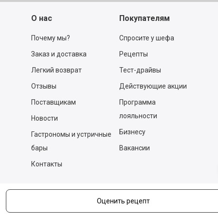
О нас
Покупателям
Почему мы?
Спросите у шефа
Заказ и доставка
Рецепты
Легкий возврат
Тест-драйвы
Отзывы
Действующие акции
Поставщикам
Программа
лояльности
Новости
Бизнесу
Гастрономы и устричные
бары
Вакансии
Контакты
Контакты
Оценить рецепт
140053,
Котельники г, Московская обл.
,
Силикат мкр, строение № 4, Пом/Ком 2/6