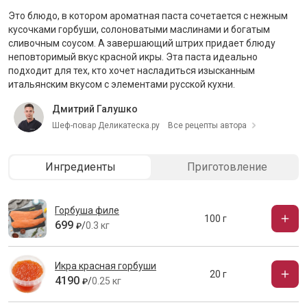
Это блюдо, в котором ароматная паста сочетается с нежным
кусочками горбуши, солоноватыми маслинами и богатым
сливочным соусом. А завершающий штрих придает блюду
неповторимый вкус красной икры. Эта паста идеально
подходит для тех, кто хочет насладиться изысканным
итальянским вкусом с элементами русской кухни.
Дмитрий Галушко
Шеф-повар Деликатеска.ру
Все рецепты автора
Ингредиенты
Приготовление
Горбуша филе
100 г
699
/
0.3 кг
₽
Икра красная горбуши
20 г
4190
/
0.25 кг
₽