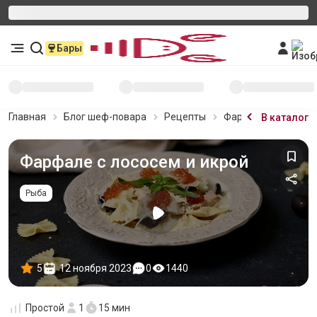
Бары
Главная
Блог шеф-повара
Рецепты
Фарфале с лососем
В каталог
Фарфале с лососем и икрой
Рыба
5
12 ноября 2023
0
1440
Простой
1
15 мин