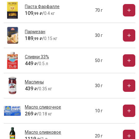
Паста Фарфалле
70 г
109
/
0.4 кг
,
99
₽
Пармезан
30 г
189
/
0.15 кг
,
99
₽
Сливки 33%
50 г
449
/
0.5 л
₽
Маслины
30 г
439
/
0.35 кг
₽
Масло сливочное
10 г
269
/
0.18 кг
₽
Масло оливковое
20 г
1119