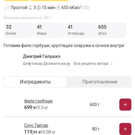
Простой
3
15 мин
655
кКал/
100г
Пищевая ценность на 100 г
32
41
41
655
Белки
Жиры
Углеводы
кКал
Готовим филе горбуши, хрустящее снаружи и сочное внутри
Дмитрий Галушко
Шеф-повар Деликатеска.ру
Все рецепты автора
Ингредиенты
Приготовление
Филе горбуши
600 г
699
/
0.3 кг
₽
Соус Тартар
80 г
119
/
0.08 кг
,
99
₽