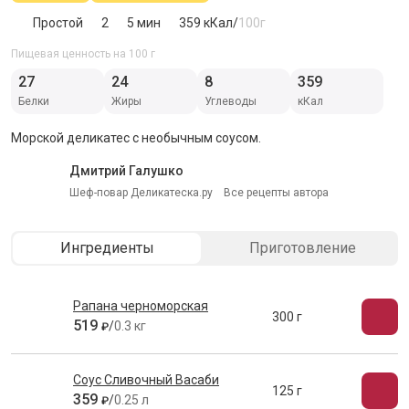
Простой
2
5 мин
359
кКал/
100г
Пищевая ценность на 100 г
27
24
8
359
Белки
Жиры
Углеводы
кКал
Морской деликатес с необычным соусом.
Дмитрий Галушко
Шеф-повар Деликатеска.ру
Все рецепты автора
Ингредиенты
Приготовление
Рапана черноморская
300 г
519
/
0.3 кг
₽
Соус Сливочный Васаби
125 г
359
/
0.25 л
₽