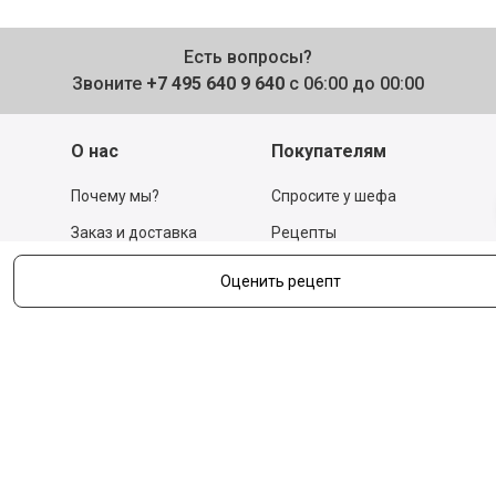
Есть вопросы?
Звоните
+7 495 640 9 640
с 06:00 до 00:00
О нас
Покупателям
Почему мы?
Спросите у шефа
Заказ и доставка
Рецепты
Легкий возврат
Тест-драйвы
Оценить рецепт
Отзывы
Действующие акции
Поставщикам
Программа
лояльности
Новости
Бизнесу
Гастрономы и устричные
бары
Вакансии
Контакты