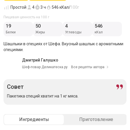
Простой
4
3 ч
546
кКал/
100г
Пищевая ценность на 100 г
19
50
4
546
Белки
Жиры
Углеводы
кКал
Шашлыки в специях от Шефа. Вкусный шашлык с ароматными
специями.
Дмитрий Галушко
Шеф-повар Деликатеска.ру
Все рецепты автора
Совет
Пакетика специй хватит на 1 кг мяса.
Ингредиенты
Приготовление