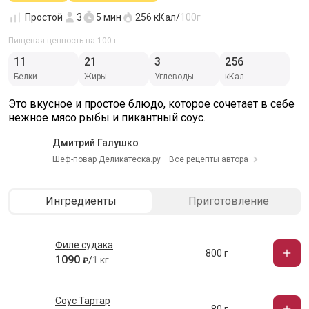
Простой
3
5 мин
256
кКал/
100г
Пищевая ценность на 100 г
11
21
3
256
Белки
Жиры
Углеводы
кКал
Это вкусное и простое блюдо, которое сочетает в себе 
нежное мясо рыбы и пикантный соус.
Дмитрий Галушко
Шеф-повар Деликатеска.ру
Все рецепты автора
Ингредиенты
Приготовление
Филе судака
800 г
1090
/
1 кг
₽
Соус Тартар