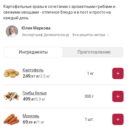
Картофельные зразы в сочетании с ароматными грибами и
свежими овощами - отличное блюдо и в пост и просто на
каждый день.
Юлия Маркова
Эксперт-шеф Деликатеска.ру
Все рецепты автора
Ингредиенты
Приготовление
Картофель
1 кг
249
/
2.5 кг
,
97
₽
Грибы белые
300 г
499
/
0.3 кг
₽
Морковь
1 шт.
69
/
1 кг
,
99
₽