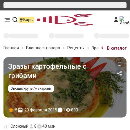
Бары
Главная
Блог шеф-повара
Рецепты
Зразы картофельны
В каталог
Зразы картофельные с
грибами
Овощи/крупы/макароны
5
20 февраля 2015
1
883
Сложный
8
40 мин