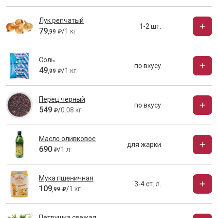
Лук репчатый
1-2 шт.
79
/
1 кг
,
99
₽
Соль
по вкусу
49
/
1 кг
,
99
₽
Перец черный
по вкусу
549
/
0.08 кг
₽
Масло оливковое
для жарки
690
/
1 л
₽
Мука пшеничная
3-4 ст. л.
109
/
1 кг
,
99
₽
Петрушка свежая