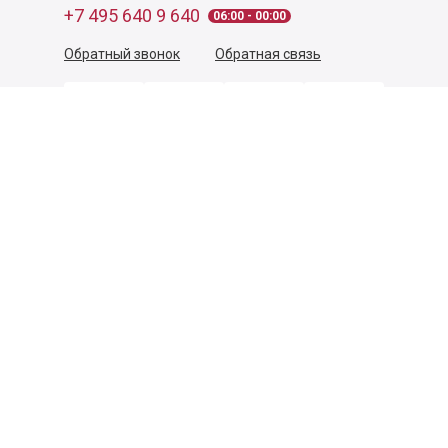
+7 495 640 9 640
06:00 - 00:00
Обратный звонок
Обратная связь
Пользовательское соглашение
Политика конфиденциальности
Согласие на обработку персональных данных
©
2026
Деликатеска.ру — интернет-магазин продуктов. Все
права защищены