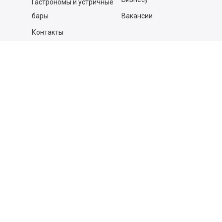
Гастрономы и устричные
бары
Вакансии
Контакты
Контакты
140053,
Котельники г, Московская обл.
,
Силикат мкр, строение № 4, Пом/Ком 2/6
ООО «Д-Снаб»
+7 495 640 9 640
06:00 - 00:00
Обратный звонок
Обратная связь