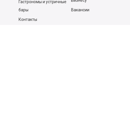
Бизнесу
Гастрономы и устричные
бары
Вакансии
Контакты
Контакты
140053,
Котельники г, Московская обл.
,
Силикат мкр, строение № 4, Пом/Ком 2/6
ООО «Д-Снаб»
+7 495 640 9 640
06:00 - 00:00
Обратный звонок
Обратная связь