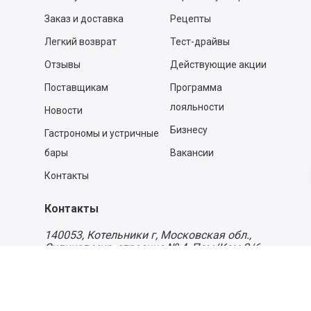
Заказ и доставка
Рецепты
Легкий возврат
Тест-драйвы
Отзывы
Действующие акции
Поставщикам
Программа
лояльности
Новости
Бизнесу
Гастрономы и устричные
бары
Вакансии
Контакты
Контакты
140053,
Котельники г, Московская обл.
,
Силикат мкр, строение № 4, Пом/Ком 2/6
ООО «Д-Снаб»
+7 495 640 9 640
06:00 - 00:00
Обратный звонок
Обратная связь