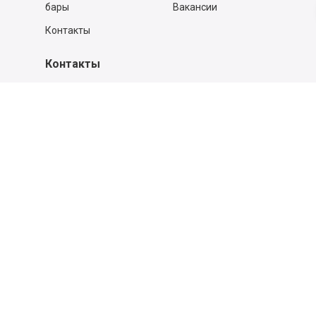
бары
Вакансии
Контакты
Контакты
140053,
Котельники г, Московская обл.
,
Силикат мкр, строение № 4, Пом/Ком 2/6
ООО «Д-Снаб»
+7 495 640 9 640
06:00 - 00:00
Обратный звонок
Обратная связь