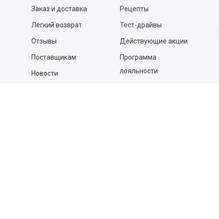
Заказ и доставка
Рецепты
Легкий возврат
Тест-драйвы
Отзывы
Действующие акции
Поставщикам
Программа
лояльности
Новости
Бизнесу
Гастрономы и устричные
бары
Вакансии
Контакты
Контакты
140053,
Котельники г, Московская обл.
,
Силикат мкр, строение № 4, Пом/Ком 2/6
ООО «Д-Снаб»
+7 495 640 9 640
06:00 - 00:00
Обратный звонок
Обратная связь