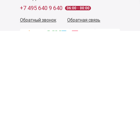
+7 495 640 9 640
06:00 - 00:00
Обратный звонок
Обратная связь
Пользовательское соглашение
Политика конфиденциальности
Согласие на обработку персональных данных
©
2026
Деликатеска.ру — интернет-магазин продуктов. Все
права защищены