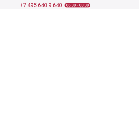
+7 495 640 9 640
06:00 - 00:00
Обратный звонок
Обратная связь
Пользовательское соглашение
Политика конфиденциальности
Согласие на обработку персональных данных
©
2026
Деликатеска.ру — интернет-магазин продуктов. Все
права защищены