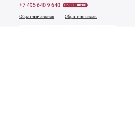
+7 495 640 9 640
06:00 - 00:00
Обратный звонок
Обратная связь
Пользовательское соглашение
Политика конфиденциальности
Согласие на обработку персональных данных
©
2026
Деликатеска.ру — интернет-магазин продуктов. Все
права защищены