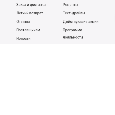
Заказ и доставка
Рецепты
Легкий возврат
Тест-драйвы
Отзывы
Действующие акции
Поставщикам
Программа
лояльности
Новости
Бизнесу
Гастрономы и устричные
бары
Вакансии
Контакты
Контакты
140053,
Котельники г, Московская обл.
,
Силикат мкр, строение № 4, Пом/Ком 2/6
ООО «Д-Снаб»
+7 495 640 9 640
06:00 - 00:00
Обратный звонок
Обратная связь