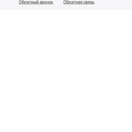
Обратный звонок
Обратная связь
Пользовательское соглашение
Политика конфиденциальности
Согласие на обработку персональных данных
©
2026
Деликатеска.ру — интернет-магазин продуктов. Все
права защищены