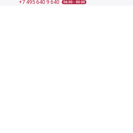
+7 495 640 9 640
06:00 - 00:00
Обратный звонок
Обратная связь
Пользовательское соглашение
Политика конфиденциальности
Согласие на обработку персональных данных
©
2026
Деликатеска.ру — интернет-магазин продуктов. Все
права защищены