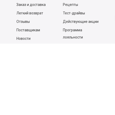
Заказ и доставка
Рецепты
Легкий возврат
Тест-драйвы
Отзывы
Действующие акции
Поставщикам
Программа
лояльности
Новости
Бизнесу
Гастрономы и устричные
бары
Вакансии
Контакты
Контакты
140053,
Котельники г, Московская обл.
,
Силикат мкр, строение № 4, Пом/Ком 2/6
ООО «Д-Снаб»
+7 495 640 9 640
06:00 - 00:00
Обратный звонок
Обратная связь