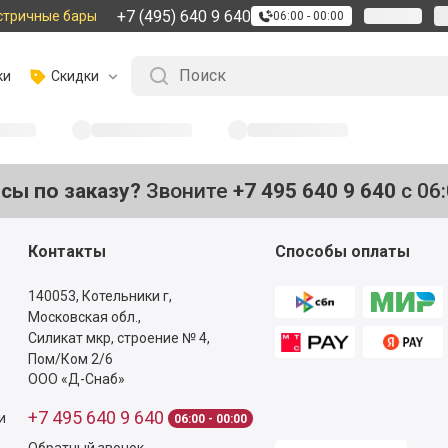
+7 (495) 640 9 640
стричные бары
06:00 - 00:00
ки
Скидки
осы по заказу?
Звоните
+7 495 640 9 640
с 06
Контакты
Способы оплаты
140053,
Котельники г,
Московская обл.
,
Силикат мкр, строение № 4,
Пом/Ком 2/6
ООО «Д-Снаб»
+7 495 640 9 640
и
06:00 - 00:00