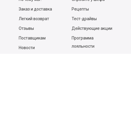
Заказ и доставка
Рецепты
Легкий возврат
Тест-драйвы
Отзывы
Действующие акции
Поставщикам
Программа
лояльности
Новости
Бизнесу
Гастрономы и устричные
бары
Вакансии
Контакты
Контакты
140053,
Котельники г, Московская обл.
,
Силикат мкр, строение № 4, Пом/Ком 2/6
ООО «Д-Снаб»
+7 495 640 9 640
06:00 - 00:00