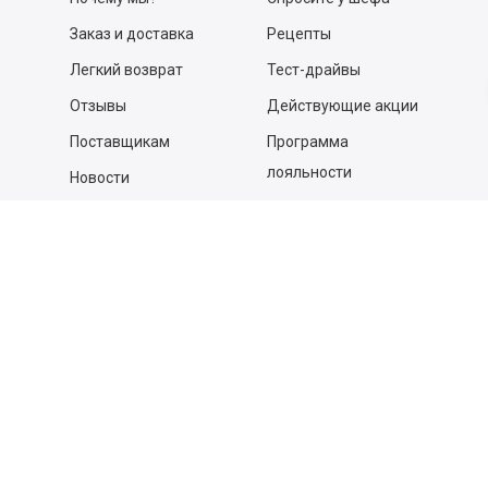
Заказ и доставка
Рецепты
Легкий возврат
Тест-драйвы
Отзывы
Действующие акции
Поставщикам
Программа
лояльности
Новости
Бизнесу
Гастрономы и устричные
бары
Вакансии
Контакты
Контакты
140053,
Котельники г, Московская обл.
,
Силикат мкр, строение № 4, Пом/Ком 2/6
ООО «Д-Снаб»
+7 495 640 9 640
06:00 - 00:00