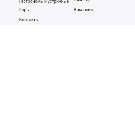
Гастрономы и устричные
бары
Вакансии
Контакты
Контакты
140053,
Котельники г, Московская обл.
,
Силикат мкр, строение № 4, Пом/Ком 2/6
ООО «Д-Снаб»
+7 495 640 9 640
06:00 - 00:00
Обратный звонок
Обратная связь