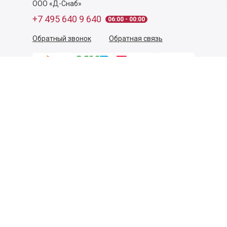
ООО «Д-Снаб»
+7 495 640 9 640
06:00 - 00:00
Обратный звонок
Обратная связь
Пользовательское соглашение
Политика конфиденциальности
Согласие на обработку персональных данных
©
2026
Деликатеска.ру — интернет-магазин продуктов. Все
права защищены